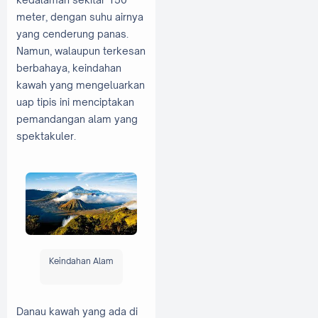
meter, dengan suhu airnya
yang cenderung panas.
Namun, walaupun terkesan
berbahaya, keindahan
kawah yang mengeluarkan
uap tipis ini menciptakan
pemandangan alam yang
spektakuler.
Keindahan Alam
Danau kawah yang ada di