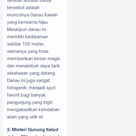
setelah letusan besar
tersebut adalah
munculnya Danau Kawah
yang berwarna hijau.
Meskipun danau ini
memiliki kedalaman
sekitar 100 meter,
warnanya yang khas
memberikan kesan magis
dan menambah daya tarik
wisatawan yang datang.
Danau ini juga sangat
fotogenik, menjadi spot
favorit bagi banyak
pengunjung yang ingin
mengabadikan keindahan
alam yang unik ini.
2. Misteri Gunung Kelud