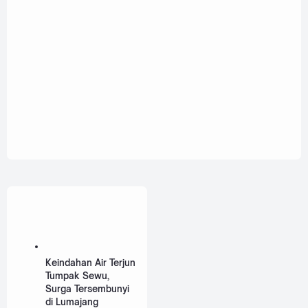
Keindahan Air Terjun
Tumpak Sewu,
Surga Tersembunyi
di Lumajang