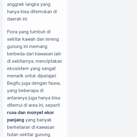
anggrek langka yang
hanya bisa ditemukan di
daerah ini.
Flora yang tumbuh di
sekitar kawah dan lereng
gunung ini memang
berbeda dari kawasan lain
di sekitarnya, menciptakan
ekosistem yang sangat
menarik untuk dipelajari.
Begitu juga dengan fauna,
yang beberapa di
antaranya juga hanya bisa
ditemui di area ini, seperti
rusa dan monyet ekor
panjang
yang banyak
berkeliaran di kawasan
hutan sekitar gunung.