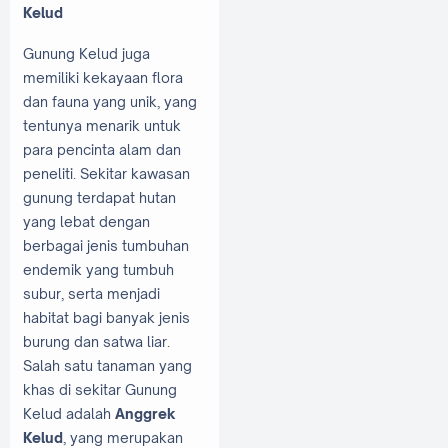
Kelud
Gunung Kelud juga
memiliki kekayaan flora
dan fauna yang unik, yang
tentunya menarik untuk
para pencinta alam dan
peneliti. Sekitar kawasan
gunung terdapat hutan
yang lebat dengan
berbagai jenis tumbuhan
endemik yang tumbuh
subur, serta menjadi
habitat bagi banyak jenis
burung dan satwa liar.
Salah satu tanaman yang
khas di sekitar Gunung
Kelud adalah
Anggrek
Kelud
, yang merupakan