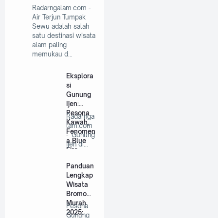
Radarngalam.com -
Air Terjun Tumpak
Sewu adalah salah
satu destinasi wisata
alam paling
memukau d…
Eksplora
si
Gunung
Ijen:
Pesona
Radarnga
Kawah,
lam.com
Fenomen
- Gunung
a Blue
Ijen di
Fire,
Jawa
hingga
Timur
Panduan
Spot
adal…
Lengkap
Sunrise
Wisata
yang
Bromo
Memuka
Murah
u
Pesona
2025:
Gunung