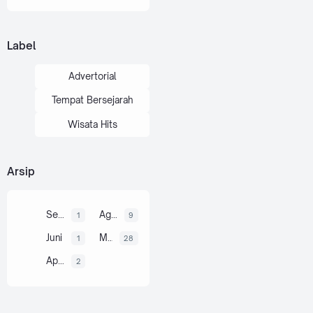
terakhir,
I…
Label
Advertorial
Tempat Bersejarah
Wisata Hits
Arsip
September
Agustus
1
9
Juni
Mei
1
28
April
2