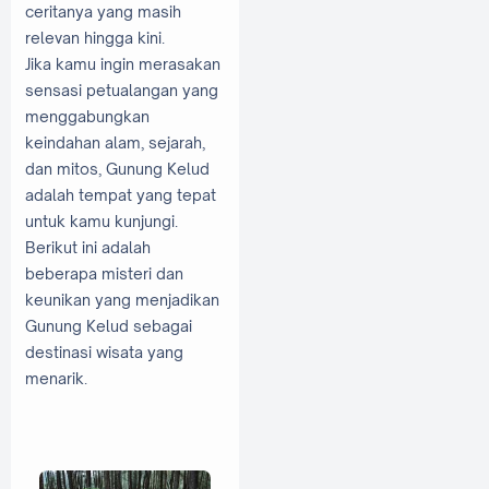
ceritanya yang masih
relevan hingga kini.
Jika kamu ingin merasakan
sensasi petualangan yang
menggabungkan
keindahan alam, sejarah,
dan mitos, Gunung Kelud
adalah tempat yang tepat
untuk kamu kunjungi.
Berikut ini adalah
beberapa misteri dan
keunikan yang menjadikan
Gunung Kelud sebagai
destinasi wisata yang
menarik.