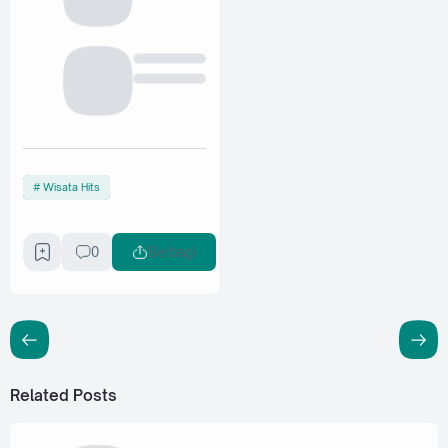
Wisata Hits
0
Berbagi
Related Posts