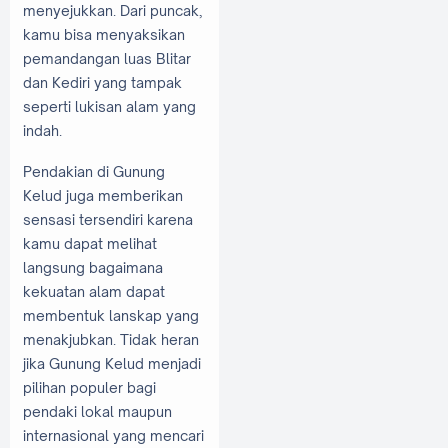
menyejukkan. Dari puncak,
kamu bisa menyaksikan
pemandangan luas Blitar
dan Kediri yang tampak
seperti lukisan alam yang
indah.
Pendakian di Gunung
Kelud juga memberikan
sensasi tersendiri karena
kamu dapat melihat
langsung bagaimana
kekuatan alam dapat
membentuk lanskap yang
menakjubkan. Tidak heran
jika Gunung Kelud menjadi
pilihan populer bagi
pendaki lokal maupun
internasional yang mencari