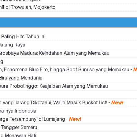
it di Trowulan, Mojokerto
Paling Hits Tahun Ini
Malang Raya
r Arosbaya Madura: Keindahan Alam yang Memukau
ng
h, Fenomena Blue Fire, hingga Spot Sunrise yang Memukau
-
N
 Biru yang Mendunia
ripura Probolinggo: Keajaiban Alam yang Memukau
yang Jarang Diketahui, Wajib Masuk Bucket List!
-
New!
ara-nya Indonesia
urga Tersembunyi di Lumajang
-
New!
o Tengger Semeru
ng Menawan Hati