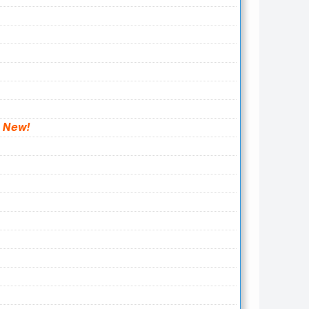
-
New!