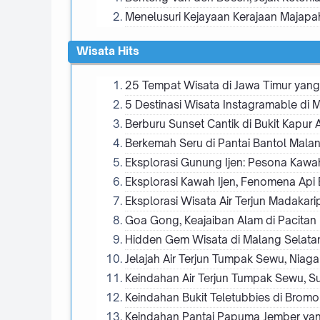
Menelusuri Kejayaan Kerajaan Majapah
Wisata Hits
25 Tempat Wisata di Jawa Timur yang 
5 Destinasi Wisata Instagramable di 
Berburu Sunset Cantik di Bukit Kapu
Berkemah Seru di Pantai Bantol Mala
Eksplorasi Gunung Ijen: Pesona Kawa
Eksplorasi Kawah Ijen, Fenomena Api
Eksplorasi Wisata Air Terjun Madaka
Goa Gong, Keajaiban Alam di Pacitan
Hidden Gem Wisata di Malang Selatan 
Jelajah Air Terjun Tumpak Sewu, Niag
Keindahan Air Terjun Tumpak Sewu, S
Keindahan Bukit Teletubbies di Brom
Keindahan Pantai Papuma Jember ya