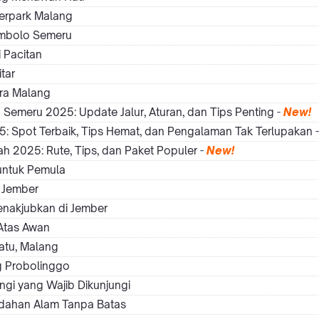
erpark Malang
umbolo Semeru
 Pacitan
tar
rra Malang
emeru 2025: Update Jalur, Aturan, dan Tips Penting
-
New!
 Spot Terbaik, Tips Hemat, dan Pengalaman Tak Terlupakan
 2025: Rute, Tips, dan Paket Populer
-
New!
untuk Pemula
 Jember
nakjubkan di Jember
Atas Awan
atu, Malang
ng Probolinggo
gi yang Wajib Dikunjungi
ndahan Alam Tanpa Batas