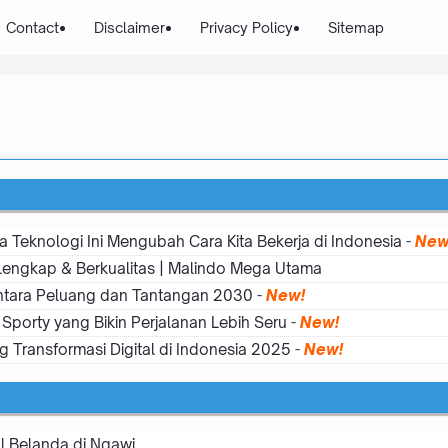
Contact
Disclaimer
Privacy Policy
Sitemap
a Teknologi Ini Mengubah Cara Kita Bekerja di Indonesia
-
New
 Lengkap & Berkualitas | Malindo Mega Utama
 Antara Peluang dan Tantangan 2030
-
New!
Sporty yang Bikin Perjalanan Lebih Seru
-
New!
 Transformasi Digital di Indonesia 2025
-
New!
l Belanda di Ngawi